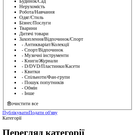
Будинок/Сад
Нерухомість
Робота/Навчання
Одяг/Стиль
Бізнес/Послуги
Тварини
Дитячі товари
Захоплення/Відпочинок/Спорт
- Антикваріат/Колекції
- Спорт/Відпочинок
- Музичні інструменти
- Книги/Журнали
- D/DVD/Пластинки/Касети
- Квитки
- Спільноти/Фан-групи
- Пошук попутників
- Обмін
- Інше
очистити все
Публікувати
Подати об'яву
Категорії
Перегляд категорії