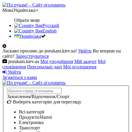
Мова
Українська
Обрати мову
Pусский
Еnglish
Українська
Ласкаво просимо до porukam.kiev.ua!
Увійти
Ви вперше на
сайті?
Зареєструватися
porukam.kiev.ua
Мої уподобання
Мій акаунт
Мої
сповіщення
Персональні дані
Мої оголошення
Увійти
Зв'яжіться з нами
Захоплення/Відпочинок/Спорт
Виберіть категорію для перегляду
Всі категорії
Продукти/Напої
Електроніка
Транспорт