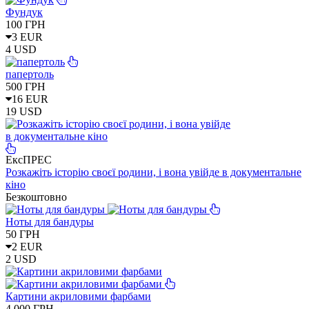
Фундук
100
ГРН
3 EUR
4 USD
папертоль
500
ГРН
16 EUR
19 USD
ЕксПРЕС
Розкажіть історію своєї родини, і вона увійде в документальне
кіно
Безкоштовно
Ноты для бандуры
50
ГРН
2 EUR
2 USD
Картини акриловими фарбами
4 000
ГРН