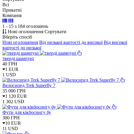
Всі
Приватні
Компанія
1 - 15 з 184 оголошень
Нові оголошення
Сортувати
Вберіть спосіб
Нові оголошення
Від низької вартості до високої
Від високої
вартості до низької
тверді шампуні
40
ГРН
1 EUR
1 USD
Велосипед Trek Superfly 7
35 000
ГРН
1 120 EUR
1 302 USD
Фути для кікбосингу бу
300
ГРН
10 EUR
11 USD