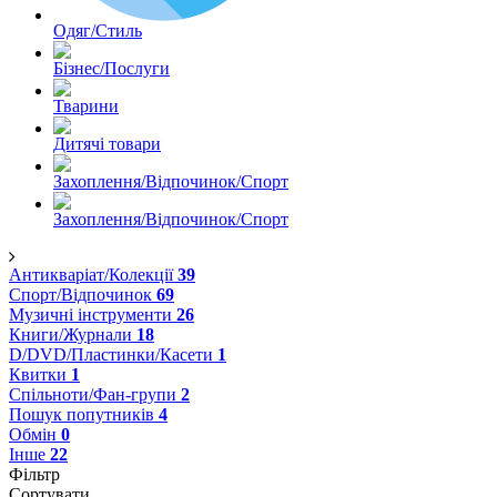
Одяг/Стиль
Бізнес/Послуги
Тварини
Дитячі товари
Захоплення/Відпочинок/Спорт
Захоплення/Відпочинок/Спорт
Антикваріат/Колекції
39
Спорт/Відпочинок
69
Музичні інструменти
26
Книги/Журнали
18
D/DVD/Пластинки/Касети
1
Квитки
1
Спільноти/Фан-групи
2
Пошук попутників
4
Обмін
0
Інше
22
Фільтр
Сортувати