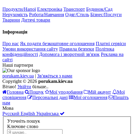
Продукти/Напої
Електроніка
Транспорт
Будинок/Сад
Нерухомість
Робота/Навчання
Одяг/Стиль
Бізнес/Послуги
Тварини
Дитячі товари
Інформація
Про нас
Як подати безкоштовне оголошення
Платні сервіси
Умови використання сайту
Правила безпеки
Політика
конфіденційності
Допомога і зворотний зв'язок
Реклама на
сайті
Наші партнери
porukam.kiev.ua
|
Зв'яжіться з нами
Copyright © 2026
porukam.kiev.ua
Вітаю!
Увійти
більше..
Головна
Пошук
Мої уподобання
Мій акаунт
Мої
сповіщення
Персональні дані
Мої оголошення
Пишіть
нам
Мова
Pусский
Еnglish
Українська
Уточніть пошук
Ключове слово