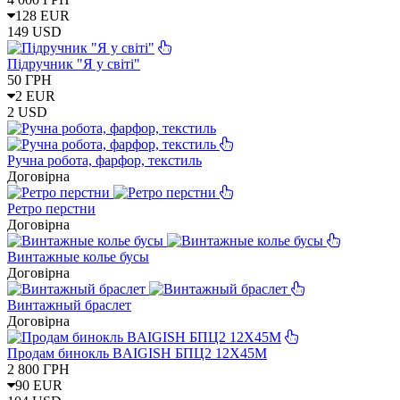
128 EUR
149 USD
Підручник "Я у світі"
50
ГРН
2 EUR
2 USD
Ручна робота, фарфор, текстиль
Договірна
Ретро перстни
Договірна
Винтажные колье бусы
Договірна
Винтажный браслет
Договірна
Продам бинокль BAIGISH БПЦ2 12Х45М
2 800
ГРН
90 EUR